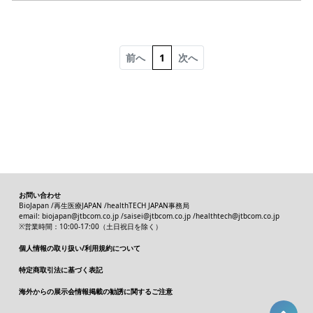
前へ
1
次へ
お問い合わせ
BioJapan /
再生医療JAPAN /
healthTECH JAPAN事務局
email:
biojapan@jtbcom.co.jp
/
saisei@jtbcom.co.jp
/
healthtech@jtbcom.co.jp
※営業時間：10:00-17:00（土日祝日を除く）
個人情報の取り扱い/利用規約について
特定商取引法に基づく表記
海外からの展示会情報掲載の勧誘に関するご注意