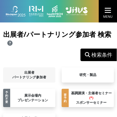
MENU
出展者/パートナリング参加者 検索
検索条件
出展者
研究・製品
パートナリング参加者
予
基調講演・主催者セミナー
要
展⽰会場内
約
(*)
予
不
プレゼンテーション
約
要
スポンサーセミナー