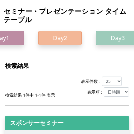
セミナー・プレゼンテーション タイム
テーブル
ay1
Day2
Day3
検索結果
表⽰件数：
表⽰順：
検索結果
1件中 1-1件
表⽰
スポンサーセミナー