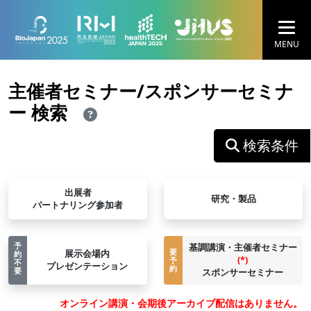
MENU
主催者セミナー/スポンサーセミナ
ー 検索
検索条件
出展者
研究・製品
パートナリング参加者
予
基調講演・主催者セミナー
要
展⽰会場内
約
(*)
予
不
プレゼンテーション
約
要
スポンサーセミナー
オンライン講演・会期後アーカイブ配信はありません。