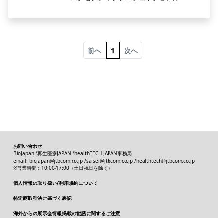
前へ
1
次へ
お問い合わせ
BioJapan /
再生医療JAPAN /
healthTECH JAPAN事務局
email:
biojapan@jtbcom.co.jp
/
saisei@jtbcom.co.jp
/
healthtech@jtbcom.co.jp
※営業時間：10:00-17:00（土日祝日を除く）
個人情報の取り扱い/利用規約について
特定商取引法に基づく表記
海外からの展示会情報掲載の勧誘に関するご注意