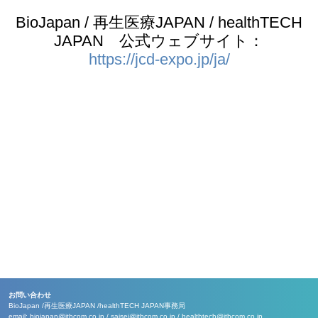
BioJapan / 再生医療JAPAN / healthTECH
JAPAN 公式ウェブサイト：
https://jcd-expo.jp/ja/
お問い合わせ
BioJapan /
再生医療JAPAN /
healthTECH JAPAN事務局
email:
biojapan@jtbcom.co.jp
/
saisei@jtbcom.co.jp
/
healthtech@jtbcom.co.jp