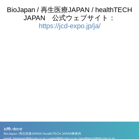
BioJapan / 再生医療JAPAN / healthTECH
JAPAN 公式ウェブサイト：
https://jcd-expo.jp/ja/
お問い合わせ
BioJapan /
再生医療JAPAN /
healthTECH JAPAN事務局
email:
biojapan@jtbcom.co.jp
/
saisei@jtbcom.co.jp
/
healthtech@jtbcom.co.jp