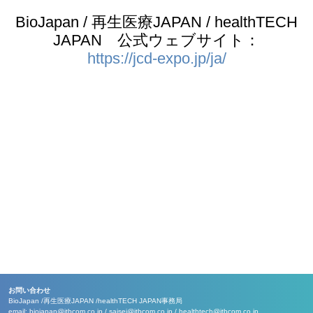
BioJapan / 再生医療JAPAN / healthTECH
JAPAN 公式ウェブサイト：
https://jcd-expo.jp/ja/
お問い合わせ
BioJapan /
再生医療JAPAN /
healthTECH JAPAN事務局
email:
biojapan@jtbcom.co.jp
/
saisei@jtbcom.co.jp
/
healthtech@jtbcom.co.jp