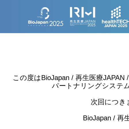
この度はBioJapan / 再生医療JAPA
パートナリングシステムの
次回につき
BioJapan /