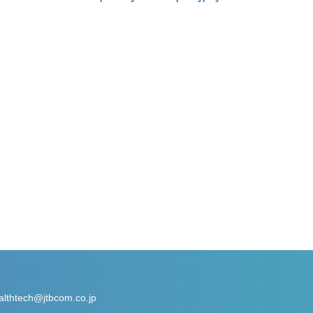
althtech@jtbcom.co.jp